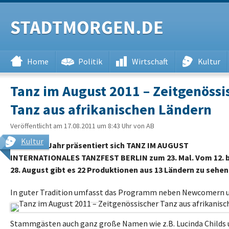
Navigation
Home
Politik
Wirtschaft
Kultur
Tanz im August 2011 – Zeitgenössi
Tanz aus afrikanischen Ländern
Veröffentlicht am
17.08.2011 um 8:43 Uhr
von AB
Kultur
In diesem Jahr präsentiert sich TANZ IM AUGUST
INTERNATIONALES TANZFEST BERLIN zum 23. Mal. Vom 12. 
28. August gibt es 22 Produktionen aus 13 Ländern zu sehen
In guter Tradition umfasst das Programm neben Newcomern 
Stammgästen auch ganz große Namen wie z.B. Lucinda Childs 