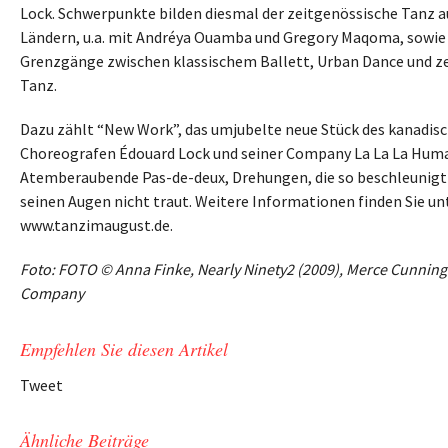
Lock. Schwerpunkte bilden diesmal der zeitgenössische Tanz a
Ländern, u.a. mit Andréya Ouamba und Gregory Maqoma, sowie
Grenzgänge zwischen klassischem Ballett, Urban Dance und 
Tanz.
Dazu zählt “New Work”, das umjubelte neue Stück des kanadis
Choreografen Édouard Lock und seiner Company La La La Huma
Atemberaubende Pas-de-deux, Drehungen, die so beschleunigt 
seinen Augen nicht traut. Weitere Informationen finden Sie un
www.tanzimaugust.de.
Foto: FOTO © Anna Finke, Nearly Ninety2 (2009), Merce Cunni
Company
Empfehlen Sie diesen Artikel
Tweet
Ähnliche Beiträge